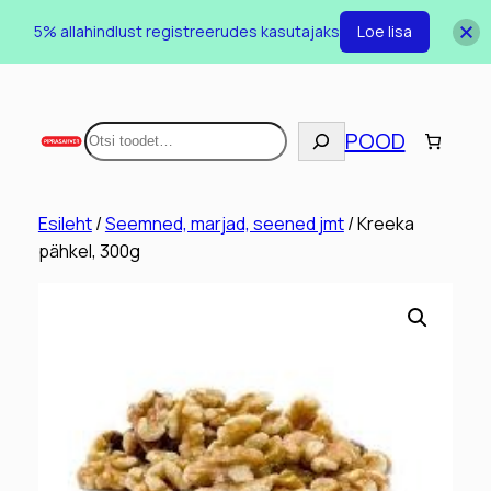
5% allahindlust registreerudes kasutajaks
Loe lisa
Otsi
POOD
Esileht
/
Seemned, marjad, seened jmt
/ Kreeka
pähkel, 300g