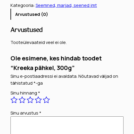
e
Kategooria:
Seemned, marjad, seened jmt
k
Arvustused (0)
a
p
Arvustused
ä
h
Tooteülevaateid veel ei ole.
k
e
Ole esimene, kes hindab toodet
l
,
“Kreeka pähkel, 300g”
3
Sinu e-postiaadressi ei avaldata.
Nõutavad väljad on
0
tähistatud
*
-ga
0
g
Sinu hinnang
*
k
o
Sinu arvustus
*
g
u
s