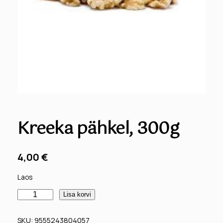
Kreeka pähkel, 300g
4,00
€
Laos
K
Lisa korvi
r
e
SKU:
9555243804057