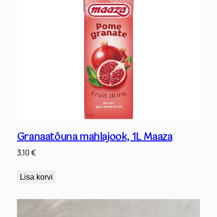
s
Granaatõuna mahlajook, 1L Maaza
3,10
€
Lisa korvi