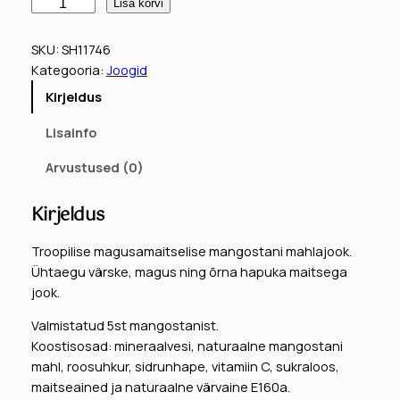
M
Lisa korvi
a
n
SKU:
SH11746
g
Kategooria:
Joogid
o
Kirjeldus
s
t
Lisainfo
e
e
Arvustused (0)
n
i
Kirjeldus
j
o
Troopilise magusamaitselise mangostani mahlajook.
o
Ühtaegu värske, magus ning õrna hapuka maitsega
k
jook.
,
Valmistatud 5st mangostanist.
I
Koostisosad: mineraalvesi, naturaalne mangostani
a
mahl, roosuhkur, sidrunhape, vitamiin C, sukraloos,
m
maitseained ja naturaalne värvaine E160a.
S