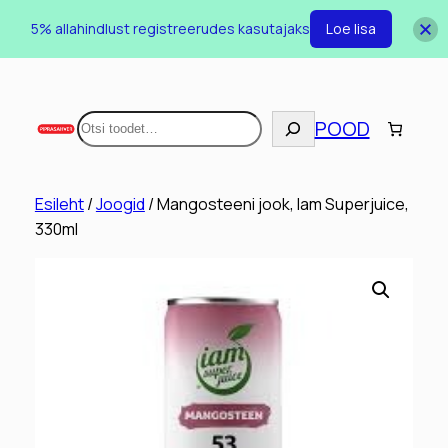
5% allahindlust registreerudes kasutajaks
Loe lisa
Otsi
POOD
Esileht
/
Joogid
/ Mangosteeni jook, Iam Superjuice,
330ml