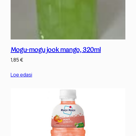
Mogu-mogu jook mango, 320ml
1,85
€
Loe edasi