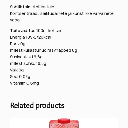
u
Sobilik taimetoitlastele.
p
Kontsentraadi, säilitusainete ja kunstlikke värvainete
e
vaba.
r
Toiteväärtus 100ml kohta:
j
Energia 109kJ/26kcal
u
Rasv 0g
i
millest küllastunud rasvhapped 0g
c
Süsivesikud 6,6g
e
millest suhkur 6,5g
,
Valk 0g
3
Sool 0,03g
3
Vitamiin C 6mg
0
m
l
k
Related products
o
g
u