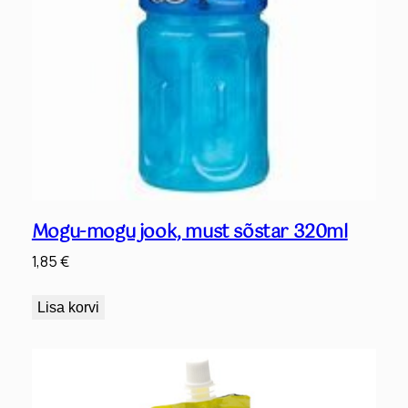
Mogu-mogu jook, must sõstar 320ml
1,85
€
Lisa korvi