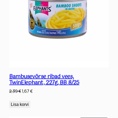
Bambusevõrse ribad vees,
TwinElephant, 227g, BB 8/25
Algne
Praegune
2,39
€
1,67
€
hind
hind
oli:
on:
Lisa korvi
2,39 €.
1,67 €.