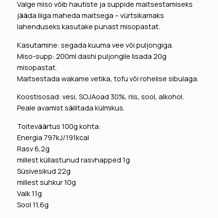
5
Valge miso võib hautiste ja suppide maitsestamiseks
a
€
7
jääda liiga maheda maitsega – vürtsikamaks
r
lahenduseks kasutake punast misopastat.
.
i
,
Kasutamine: segada kuuma vee või puljongiga.
€
4
Miso-supp: 200ml dashi puljongile lisada 20g
.
0
misopastat.
0
Maitsestada wakame vetika, tofu või rohelise sibulaga.
g
Koostisosad: vesi, SOJAoad 30%, riis, sool, alkohol.
,
Peale avamist säilitada külmikus.
B
B
Toiteväärtus 100g kohta:
8
Energia 797kJ/191kcal
/
Rasv 6,2g
2
millest küllastunud rasvhapped 1g
5
Süsivesikud 22g
k
millest suhkur 10g
o
Valk 11g
g
Sool 11,6g
u