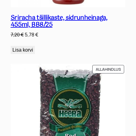
Sriracha tšillikaste, sidrunheinaga,
455ml, BB8/25
Algne
Praegune
7,20
€
5,78
€
hind
hind
oli:
on:
Lisa korvi
7,20 €.
5,78 €.
SOODU
ALLAHINDLUS
TOODE