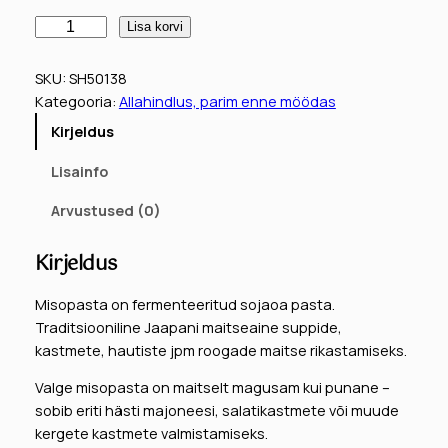
n
e
M
e
g
Lisa korvi
i
h
u
s
SKU:
SH50138
i
n
o
Kategooria:
Allahindlus, parim enne möödas
p
n
e
Kirjeldus
a
d
h
s
Lisainfo
t
o
i
a
Arvustused (0)
l
n
,
i
d
v
Kirjeldus
a
:
o
l
Misopasta on fermenteeritud sojaoa pasta.
3
n
g
Traditsiooniline Jaapani maitseaine suppide,
e
,
:
kastmete, hautiste jpm roogade maitse rikastamiseks.
,
1
1
Valge misopasta on maitselt magusam kui punane –
H
sobib eriti hästi majoneesi, salatikastmete või muude
5
,
i
kergete kastmete valmistamiseks.
k