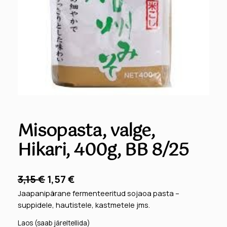
Misopasta, valge,
Hikari, 400g, BB 8/25
A
P
3,15
€
1,57
€
l
r
Jaapanipärane fermenteeritud sojaoa pasta –
suppidele, hautistele, kastmetele jms.
g
a
Laos (saab järeltellida)