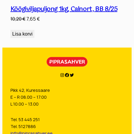
Köögiviljapuljong 1kg, Calnort, BB 8/25
Algne
Praegune
10,20
€
7,65
€
hind
hind
oli:
on:
Lisa korvi
10,20 €.
7,65 €.
Instagram
Facebook
Twitter
Pikk 42, Kuressaare
E – R 08.00 – 17.00
L 10.00 – 13.00
Tel. 53 445 251
Tel. 5127886
info@piprasahver.ee