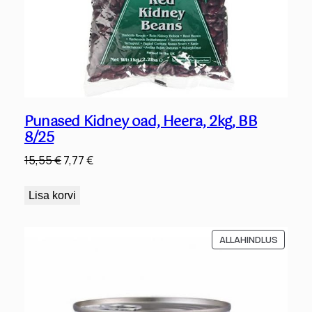
Punased Kidney oad, Heera, 2kg, BB
8/25
Algne
Praegune
15,55
€
7,77
€
hind
hind
oli:
on:
Lisa korvi
15,55 €.
7,77 €.
SOODU
ALLAHINDLUS
TOODE