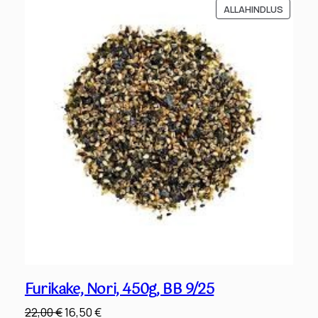
SOODU
ALLAHINDLUS
TOODE
Furikake, Nori, 450g, BB 9/25
Algne
Praegune
22,00
€
16,50
€