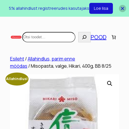
5% allahindlust registreerudes kasutajaks
Loe lisa
Otsi
POOD
Esileht
/
Allahindlus, parim enne
möödas
/ Misopasta, valge, Hikari, 400g, BB 8/25
Allahindlus!