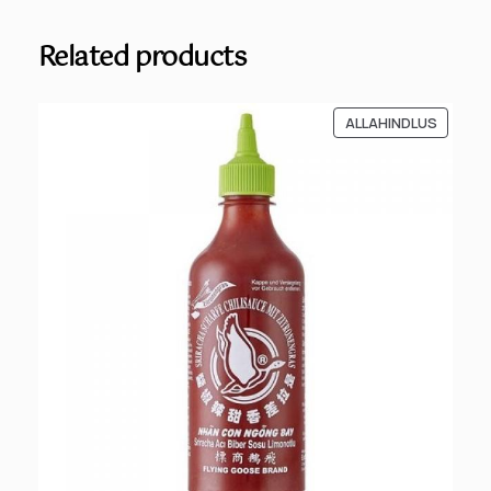
s
Related products
SOODU
ALLAHINDLUS
TOODE