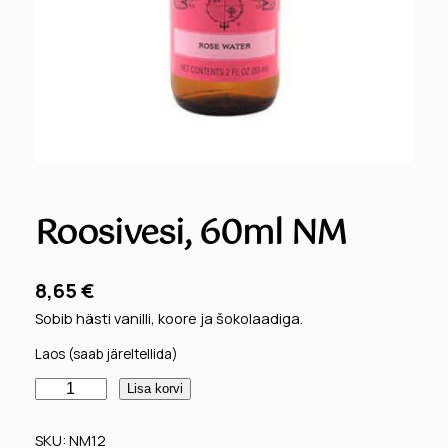
Roosivesi, 60ml NM
8,65
€
Sobib hästi vanilli, koore ja šokolaadiga.
Laos (saab järeltellida)
R
Lisa korvi
o
o
SKU:
NM12