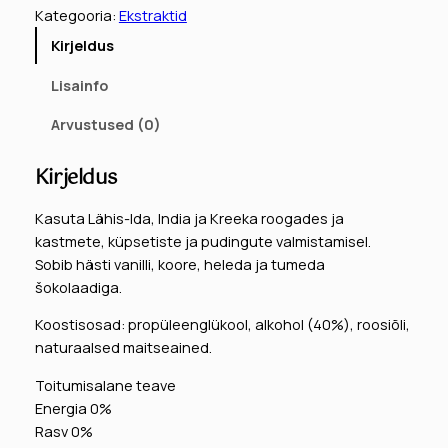
s
Kategooria:
Ekstraktid
i
Kirjeldus
v
e
Lisainfo
s
i
Arvustused (0)
,
6
Kirjeldus
0
m
Kasuta Lähis-Ida, India ja Kreeka roogades ja
l
kastmete, küpsetiste ja pudingute valmistamisel.
N
Sobib hästi vanilli, koore, heleda ja tumeda
M
šokolaadiga.
k
Koostisosad: propüleenglükool, alkohol (40%), roosiõli,
o
naturaalsed maitseained.
g
u
Toitumisalane teave
s
Energia 0%
Rasv 0%