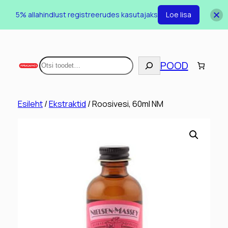
5% allahindlust registreerudes kasutajaks
Loe lisa
Otsi
POOD
Esileht
/
Ekstraktid
/ Roosivesi, 60ml NM