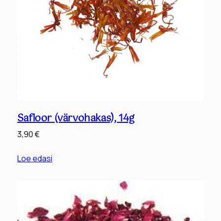
Safloor (värvohakas), 14g
3,90
€
Loe edasi