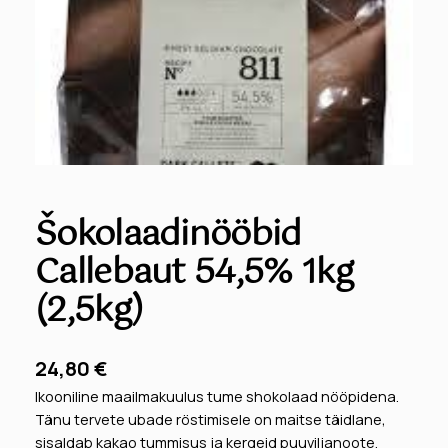
Šokolaadinööbid
Callebaut 54,5% 1kg
(2,5kg)
24,80
€
Ikooniline maailmakuulus tume shokolaad nööpidena.
Tänu tervete ubade röstimisele on maitse täidlane,
sisaldab kakao tummisus ja kergeid puuviljanoote.