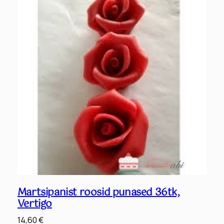
g
)
k
o
g
u
s
Martsipanist roosid punased 36tk,
Vertigo
14,60
€