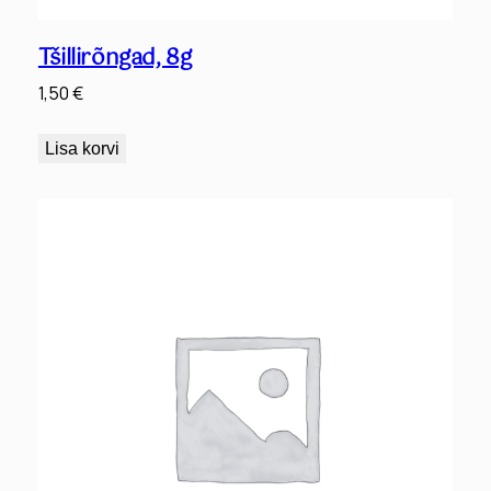
Tšillirõngad, 8g
1,50
€
Lisa korvi