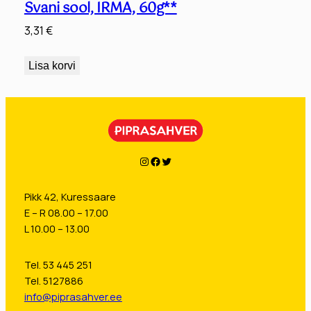
Svani sool, IRMA, 60g**
3,31
€
Lisa korvi
Instagram
Facebook
Twitter
Pikk 42, Kuressaare
E – R 08.00 – 17.00
L 10.00 – 13.00
Tel. 53 445 251
Tel. 5127886
info@piprasahver.ee