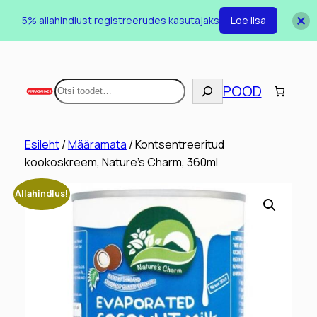
5% allahindlust registreerudes kasutajaks
Loe lisa
Otsi
POOD
Esileht
/
Määramata
/ Kontsentreeritud
kookoskreem, Nature’s Charm, 360ml
Allahindlus!