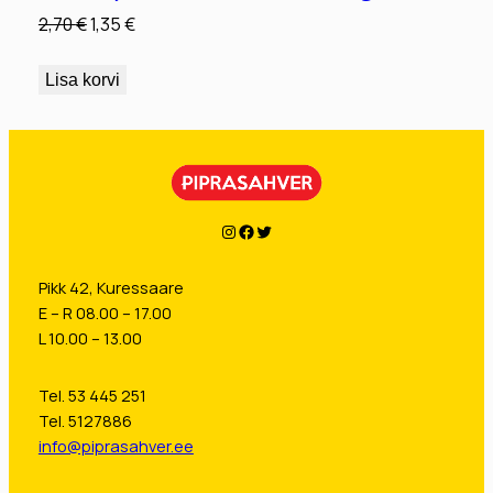
Algne
Praegune
2,70
€
1,35
€
hind
hind
oli:
on:
Lisa korvi
2,70 €.
1,35 €.
Instagram
Facebook
Twitter
Pikk 42, Kuressaare
E – R 08.00 – 17.00
L 10.00 – 13.00
Tel. 53 445 251
Tel. 5127886
info@piprasahver.ee