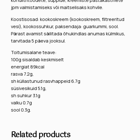
kondiitritoodete, suppide, kreemiste pastakastmete
4
,
o
jpm valmistamiseks või maitselisaks kohvile.
o
0
k
Koostisosad: kookoskreem (kookoskreem, filtreeritud
€
4
o
vesi), kookossuhkur, paksendaja: guarkummi, sool.
.
s
Pärast avamist säilitada õhukindlas anumas külmikus,
k
tarvitada 5 päeva jooksul.
€
r
.
Toitumisalane teave:
e
100g sisaldab keskmiselt
e
energiat 89kcal
m
rasva 7.2g,
,
sh küllastunud rasvhappeid 6.7g
N
süsivesikuid 5.1g,
a
sh suhkur 3.1g
t
valku 0.7g
u
sool 0.3g.
r
e
'
s
Related products
C