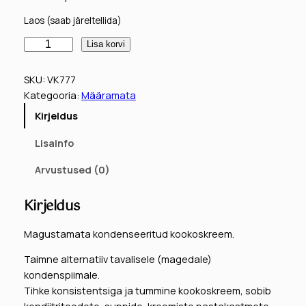
g
a
Laos (saab järeltellida)
n
e
K
e
g
Lisa korvi
o
h
u
n
SKU:
VK777
i
n
t
Kategooria:
Määramata
s
n
e
Kirjeldus
e
d
h
n
Lisainfo
t
o
i
r
Arvustused (0)
l
n
e
i
d
e
Kirjeldus
r
:
o
i
Magustamata kondenseeritud kookoskreem.
4
n
t
Taimne alternatiiv tavalisele (magedale)
u
,
:
kondenspiimale.
d
0
3
Tihke konsistentsiga ja tummine kookoskreem, sobib
k