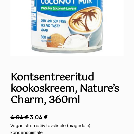
Kontsentreeritud
kookoskreem, Nature’s
Charm, 360ml
A
P
4,04
€
3,04
€
l
r
Vegan alternatiiv tavalisele (magedale)
kondenspiimale.