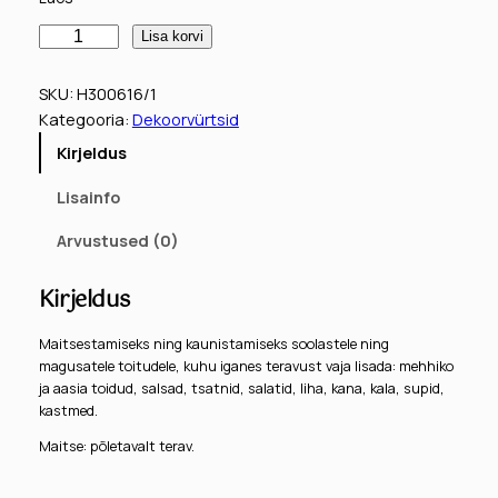
T
Lisa korvi
š
i
SKU:
H300616/1
l
Kategooria:
Dekoorvürtsid
l
Kirjeldus
i
r
Lisainfo
õ
n
Arvustused (0)
g
a
Kirjeldus
d
,
Maitsestamiseks ning kaunistamiseks soolastele ning
magusatele toitudele, kuhu iganes teravust vaja lisada: mehhiko
8
ja aasia toidud, salsad, tsatnid, salatid, liha, kana, kala, supid,
g
kastmed.
k
o
Maitse: põletavalt terav.
g
u