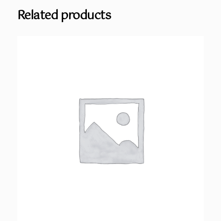
s
Related products