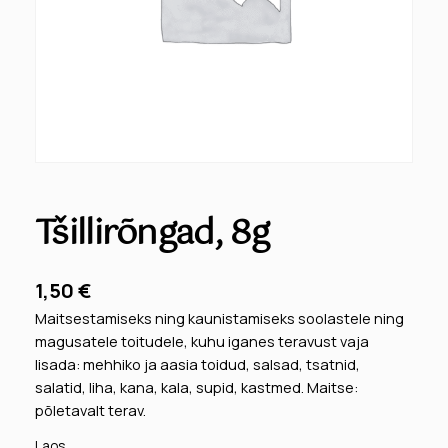
Tšillirõngad, 8g
1,50
€
Maitsestamiseks ning kaunistamiseks soolastele ning
magusatele toitudele, kuhu iganes teravust vaja
lisada: mehhiko ja aasia toidud, salsad, tsatnid,
salatid, liha, kana, kala, supid, kastmed. Maitse:
põletavalt terav.
Laos