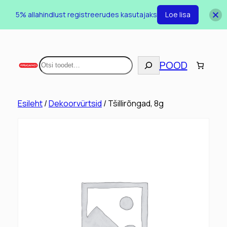
5% allahindlust registreerudes kasutajaks
Loe lisa
Otsi
POOD
Esileht
/
Dekoorvürtsid
/ Tšillirõngad, 8g