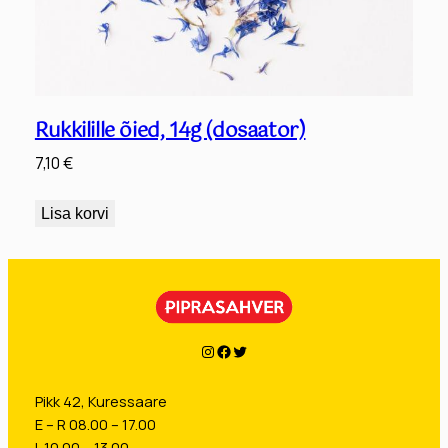
Rukkilille õied, 14g (dosaator)
7,10
€
Lisa korvi
Instagram
Facebook
Twitter
Pikk 42, Kuressaare
E – R 08.00 – 17.00
L 10.00 – 13.00